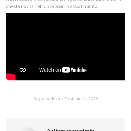
questa novità nel tuo prossimo assortimento.
By
pyroadmin
Febbraio 24, 2026
Author:
pyroadmin