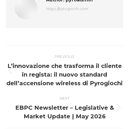
https://pyrogiochi.com
Post
PREVIOUS
navigation
L’innovazione che trasforma il cliente
Previous
in regista: il nuovo standard
post:
dell’accensione wireless di Pyrogiochi
NEXT
EBPC Newsletter – Legislative &
Next
Market Update | May 2026
post: