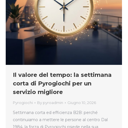
Il valore del tempo: la settimana
corta di Pyrogiochi per un
servizio migliore
Pyrogiochi
By
pyroadmin
Giugno 10, 2026
Settimana corta ed efficienza B2B: perché
continuiamo a mettere le persone al centro Dal
1984, la forza di Pyrogiochi risiede nella sua