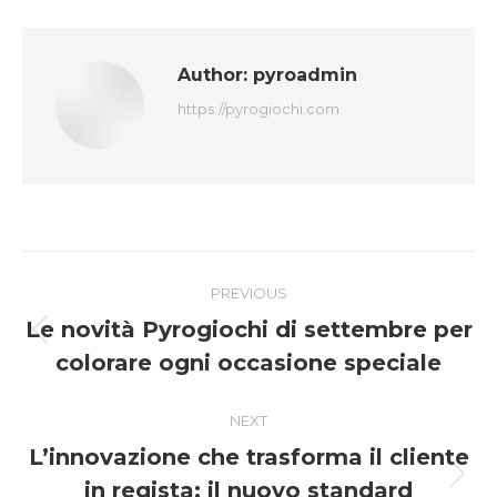
Author:
pyroadmin
https://pyrogiochi.com
Post
PREVIOUS
navigation
Le novità Pyrogiochi di settembre per
Previous
colorare ogni occasione speciale
post:
NEXT
L’innovazione che trasforma il cliente
Next
in regista: il nuovo standard