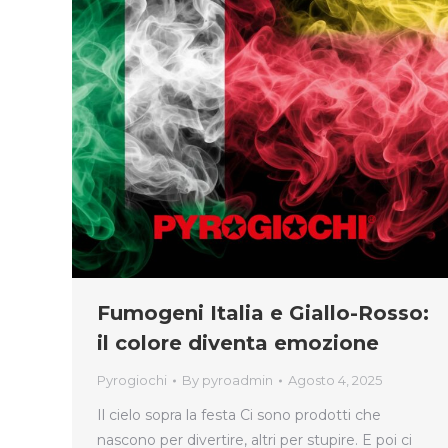
Fumogeni Italia e Giallo-Rosso:
il colore diventa emozione
Pyrogiochi
By
pyroadmin
Agosto 4, 2025
Il cielo sopra la festa Ci sono prodotti che
nascono per divertire, altri per stupire. E poi ci